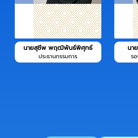
นายสุชีพ พฤฒิพันธ์พิศุทธ์
นาย
ประธานกรรมการ
รอ