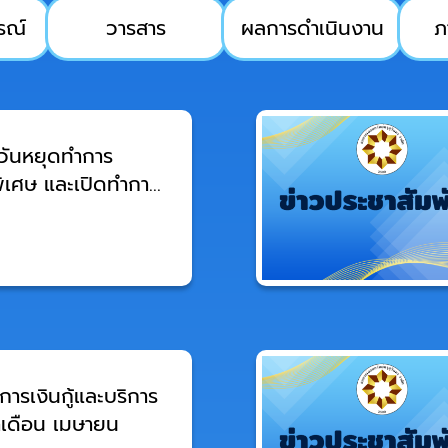
รณ์
วารสาร
ผลการดำเนินงาน
ภ
 วันหยุดทำการ
เศษ และเปิดทำการ
หยุด
ารเงินกู้และบริการ
ำเดือน เมษายน